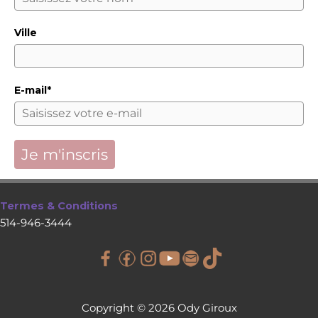
Ville
E-mail*
Je m'inscris
Termes & Conditions
514-946-3444
Copyright © 2026 Ody Giroux