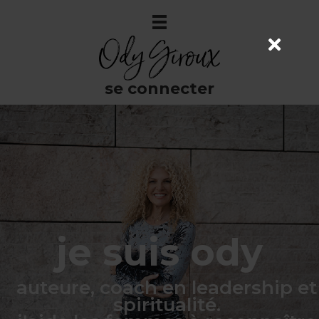
Aller
au
contenu
se connecter
je suis ody
auteure, coach en leadership et
spiritualité.