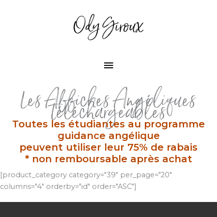
Aller
au
contenu
Menu
principal
Les Affiches Angéliques
téléchargeables
Toutes les étudiantes au programme
guidance angélique
peuvent utiliser leur 75% de rabais
* non remboursable après achat
[product_category category="39" per_page="20"
columns="4" orderby="id" order="ASC"]